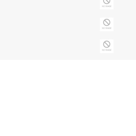
Copyright © 2026 Sociedade Brasileira de
Nefrologia - CNPJ: 43.197.615/0001-62 | Todos
os direitos reservados.