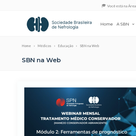
Você está na Áre
Home
A SBN
Home
Médicos
Educação
SBN na Web
SBN na Web