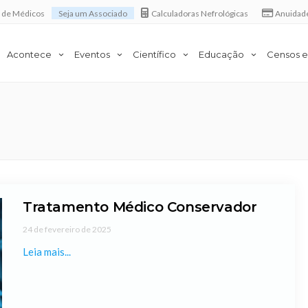
a de Médicos
Seja um Associado
Calculadoras Nefrológicas
Anuidad
Acontece
Eventos
Científico
Educação
Censos e
Tratamento Médico Conservador
24 de fevereiro de 2025
Leia mais...