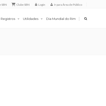
e SBN
Clube SBN
Login
Ir para Área de Público
|
 Registros
Utilidades
Dia Mundial do Rim