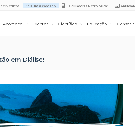
a de Médicos
Seja um Associado
Calculadoras Nefrológicas
Anuidad
Acontece
Eventos
Científico
Educação
Censos e
tão em Diálise!