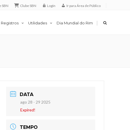
e SBN
Clube SBN
Login
Ir para Área de Público
|
 Registros
Utilidades
Dia Mundial do Rim
DATA
ago 28 - 29 2025
Expired!
TEMPO