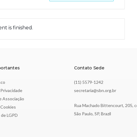
nt is finished.
portantes
Contato Sede
sco
(11) 5579-1242
 Privacidade
secretaria@sbn.org.br
de Associação
Rua Machado Bittencourt, 205, c
e Cookies
São Paulo, SP, Brazil
o de LGPD