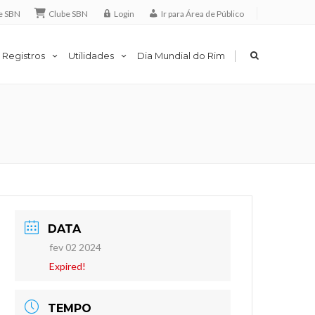
e SBN
Clube SBN
Login
Ir para Área de Público
|
 Registros
Utilidades
Dia Mundial do Rim
DATA
fev 02 2024
Expired!
TEMPO