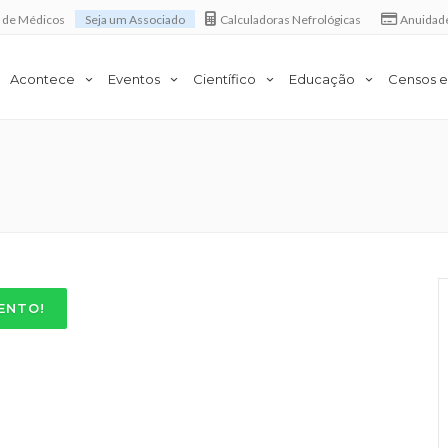
a de Médicos
Seja um Associado
Calculadoras Nefrológicas
Anuidad
Acontece
Eventos
Científico
Educação
Censos e
ENTO!