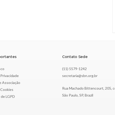
portantes
Contato Sede
sco
(11) 5579-1242
 Privacidade
secretaria@sbn.org.br
de Associação
Rua Machado Bittencourt, 205, c
e Cookies
São Paulo, SP, Brazil
o de LGPD