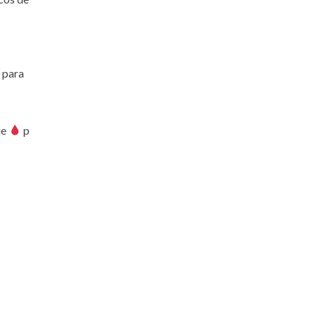
 para
ue
p