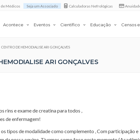
a de Médicos
Seja um Associado
Calculadoras Nefrológicas
Anuidad
Acontece
Eventos
Científico
Educação
Censos e
em CENTRO DE HEMODIALISE ARI GONÇALVES
 HEMODIALISE ARI GONÇALVES
rins e exame de creatina para todos ,
tes de enfermagem!
 os tipos de modalidade como complemento , Com participação e
em da nossa equipe. Tivemos como foco neste momento (Acadêmi