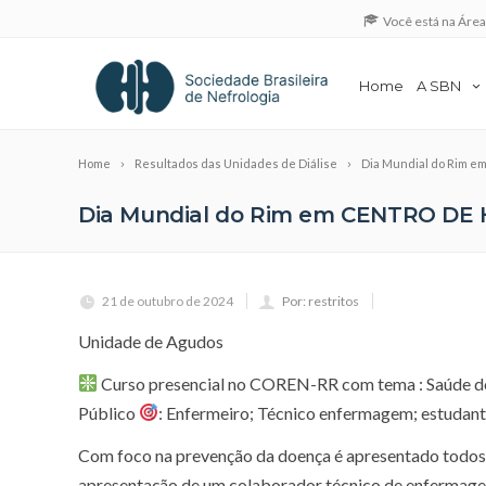
Você está na Áre
Home
A SBN
Home
Resultados das Unidades de Diálise
Dia Mundial do Rim 
Dia Mundial do Rim em CENTRO DE
21 de outubro de 2024
Por: restritos
Unidade de Agudos
Curso presencial no COREN-RR com tema : Saúde dos 
Público
: Enfermeiro; Técnico enfermagem; estudan
Com foco na prevenção da doença é apresentado todos
apresentação de um colaborador técnico de enfermag