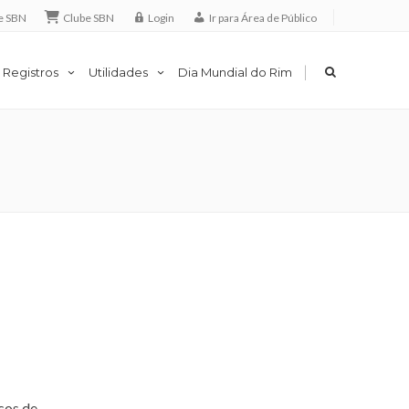
e SBN
Clube SBN
Login
Ir para Área de Público
|
 Registros
Utilidades
Dia Mundial do Rim
cos de