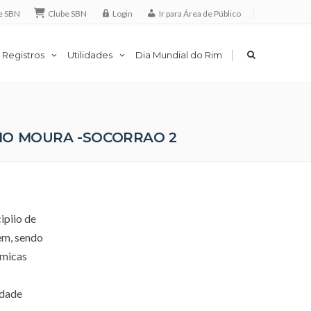
e SBN
Clube SBN
Login
Ir para Área de Público
|
 Registros
Utilidades
Dia Mundial do Rim
INO MOURA -SOCORRAO 2
ipiio de
em, sendo
âmicas
edade