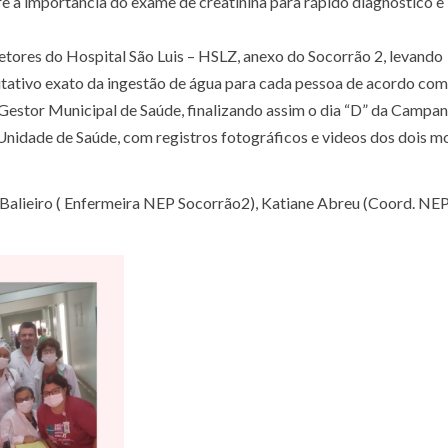
e a importância do exame de creatinina para rápido diagnóstico e
setores do Hospital São Luis – HSLZ, anexo do Socorrão 2, levando
itativo exato da ingestão de água para cada pessoa de acordo com
 Gestor Municipal de Saúde, finalizando assim o dia “D” da Campa
Unidade de Saúde, com registros fotográficos e videos dos dois 
ne Balieiro ( Enfermeira NEP Socorrão2), Katiane Abreu (Coord. NE