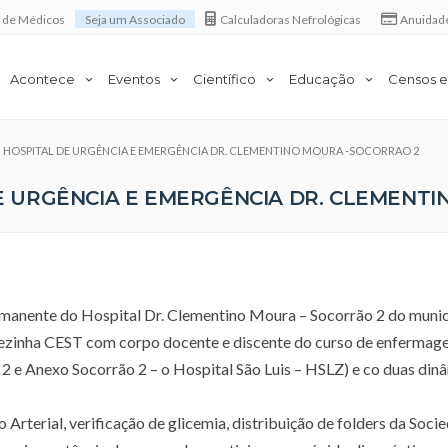
a de Médicos
Seja um Associado
Calculadoras Nefrológicas
Anuidad
Acontece
Eventos
Científico
Educação
Censos e
 em HOSPITAL DE URGÊNCIA E EMERGÊNCIA DR. CLEMENTINO MOURA -SOCORRAO 2
 DE URGÊNCIA E EMERGÊNCIA DR. CLEMENT
manente do Hospital Dr. Clementino Moura – Socorrão 2 do munic
rezinha CEST com corpo docente e discente do curso de enfermag
o 2 e Anexo Socorrão 2 – o Hospital São Luis – HSLZ) e co duas din
Arterial, verificação de glicemia, distribuição de folders da Soci