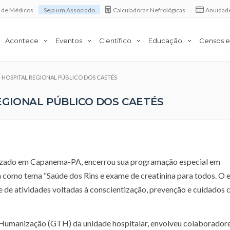
a de Médicos
Seja um Associado
Calculadoras Nefrológicas
Anuidad
Acontece
Eventos
Científico
Educação
Censos e
em HOSPITAL REGIONAL PÚBLICO DOS CAETÉS
REGIONAL PÚBLICO DOS CAETÉS
lizado em Capanema-PA, encerrou sua programação especial em
como tema “Saúde dos Rins e exame de creatinina para todos. O 
ie de atividades voltadas à conscientização, prevenção e cuidados 
Humanização (GTH) da unidade hospitalar, envolveu colaboradore