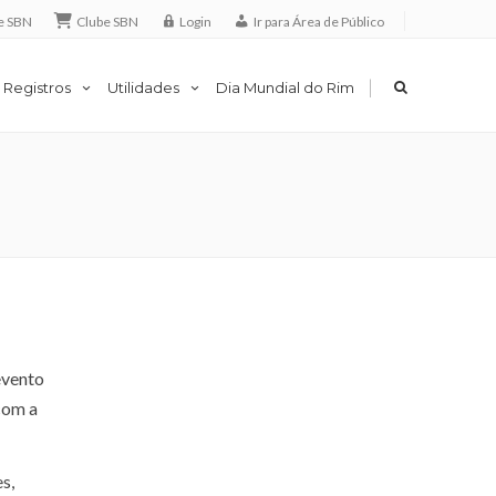
e SBN
Clube SBN
Login
Ir para Área de Público
|
 Registros
Utilidades
Dia Mundial do Rim
evento
com a
s,