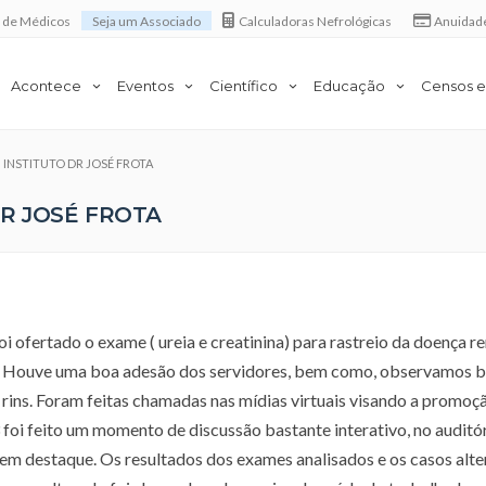
a de Médicos
Seja um Associado
Calculadoras Nefrológicas
Anuidad
Acontece
Eventos
Científico
Educação
Censos e
m INSTITUTO DR JOSÉ FROTA
DR JOSÉ FROTA
i ofertado o exame ( ureia e creatinina) para rastreio da doença re
so. Houve uma boa adesão dos servidores, bem como, observamos 
rins. Foram feitas chamadas nas mídias virtuais visando a promoç
foi feito um momento de discussão bastante interativo, no auditó
em destaque. Os resultados dos exames analisados e os casos alt