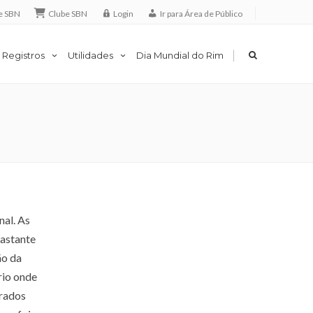
e SBN
Clube SBN
Login
Ir para Área de Público
|
 Registros
Utilidades
Dia Mundial do Rim
nal. As
bastante
ão da
rio onde
erados