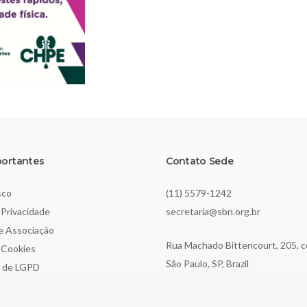
portantes
Contato Sede
sco
(11) 5579-1242
 Privacidade
secretaria@sbn.org.br
de Associação
Rua Machado Bittencourt, 205, c
e Cookies
São Paulo, SP, Brazil
o de LGPD