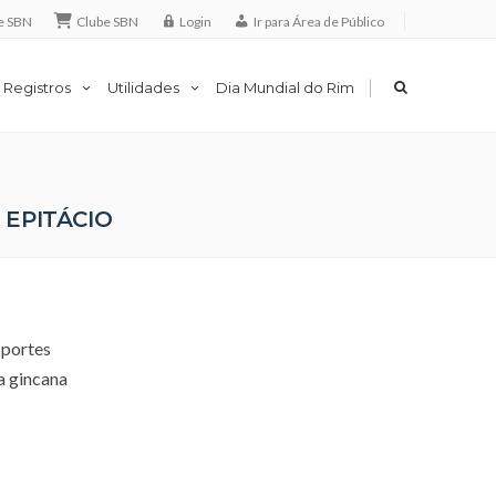
e SBN
Clube SBN
Login
Ir para Área de Público
|
 Registros
Utilidades
Dia Mundial do Rim
 EPITÁCIO
sportes
a gincana