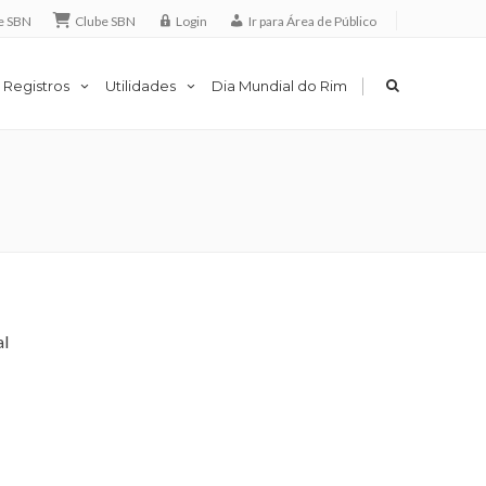
e SBN
Clube SBN
Login
Ir para Área de Público
|
 Registros
Utilidades
Dia Mundial do Rim
al