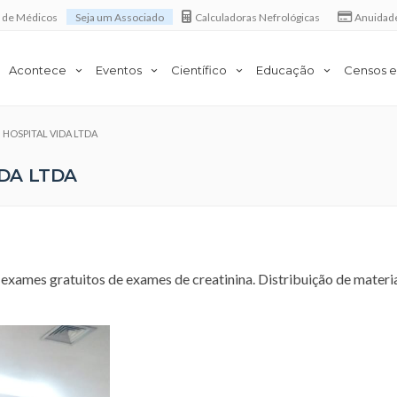
a de Médicos
Seja um Associado
Calculadoras Nefrológicas
Anuidad
Acontece
Eventos
Científico
Educação
Censos e
m HOSPITAL VIDA LTDA
IDA LTDA
exames gratuitos de exames de creatinina. Distribuição de materi