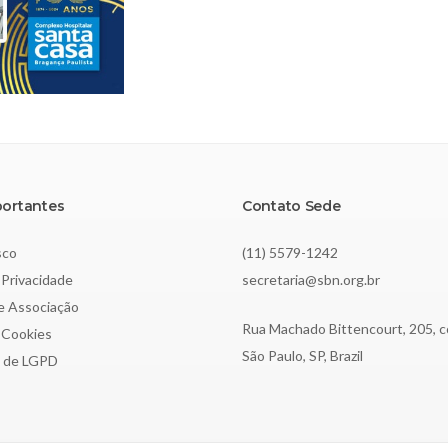
portantes
Contato Sede
sco
(11) 5579-1242
 Privacidade
secretaria@sbn.org.br
de Associação
Rua Machado Bittencourt, 205, c
e Cookies
São Paulo, SP, Brazil
o de LGPD