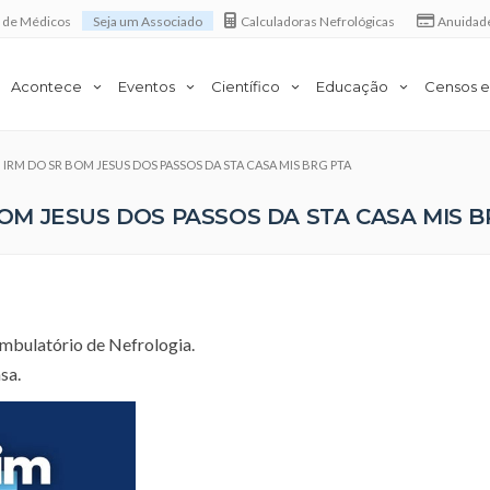
a de Médicos
Seja um Associado
Calculadoras Nefrológicas
Anuidad
Acontece
Eventos
Científico
Educação
Censos e
m IRM DO SR BOM JESUS DOS PASSOS DA STA CASA MIS BRG PTA
 BOM JESUS DOS PASSOS DA STA CASA MIS B
ambulatório de Nefrologia.
sa.