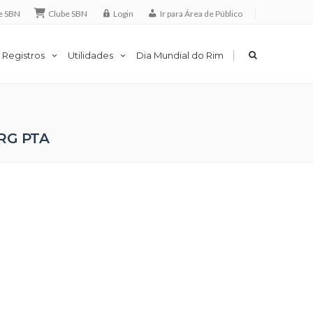
e SBN
Clube SBN
Login
Ir para Área de Público
|
 Registros
Utilidades
Dia Mundial do Rim
RG PTA