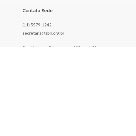
Contato Sede
(11) 5579-1242
secretaria@sbn.org.br
Rua Machado Bittencourt, 205, conj. 53
São Paulo, SP, Brazil