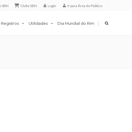
e SBN
Clube SBN
Login
Ir para Área de Público
|
 Registros
Utilidades
Dia Mundial do Rim