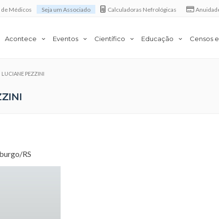
a de Médicos
Seja um Associado
Calculadoras Nefrológicas
Anuidad
Acontece
Eventos
Científico
Educação
Censos e
m LUCIANE PEZZINI
ZINI
mburgo/RS