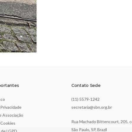
portantes
Contato Sede
sco
(11) 5579-1242
 Privacidade
secretaria@sbn.org.br
de Associação
Rua Machado Bittencourt, 205, c
e Cookies
São Paulo, SP, Brazil
o de LGPD