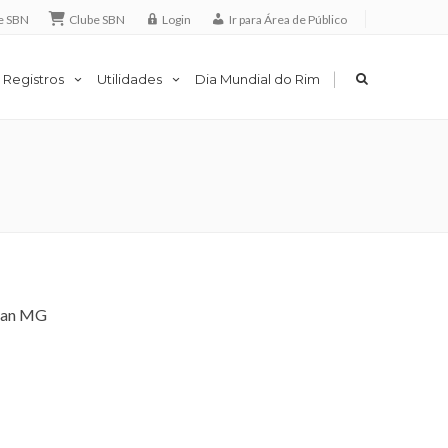
e SBN
Clube SBN
Login
Ir para Área de Público
|
 Registros
Utilidades
Dia Mundial do Rim
rian MG