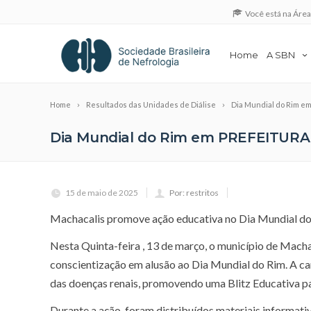
Você está na Áre
Home
A SBN
Home
Resultados das Unidades de Diálise
Dia Mundial do Rim 
Dia Mundial do Rim em PREFEITUR
15 de maio de 2025
Por: restritos
Machacalis promove ação educativa no Dia Mundial d
Nesta Quinta-feira , 13 de março, o município de Mach
conscientização em alusão ao Dia Mundial do Rim. A ca
das doenças renais, promovendo uma Blitz Educativa pa
Durante a ação, foram distribuídos materiais informat