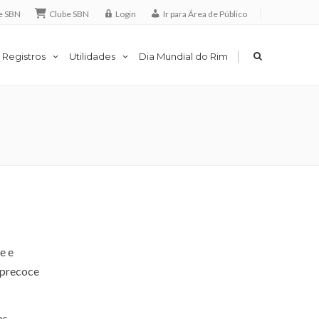
e SBN
Clube SBN
Login
Ir para Área de Público
|
 Registros
Utilidades
Dia Mundial do Rim
e e
 precoce
os