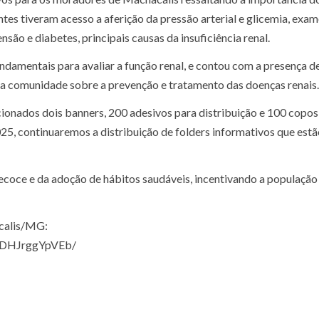
ntes tiveram acesso a aferição da pressão arterial e glicemia, exa
são e diabetes, principais causas da insuficiência renal.
amentais para avaliar a função renal, e contou com a presença d
u a comunidade sobre a prevenção e tratamento das doenças renais.
ionados dois banners, 200 adesivos para distribuição e 100 copos
025, continuaremos a distribuição de folders informativos que est
recoce e da adoção de hábitos saudáveis, incentivando a população
acalis/MG:
p/DHJrggYpVEb/