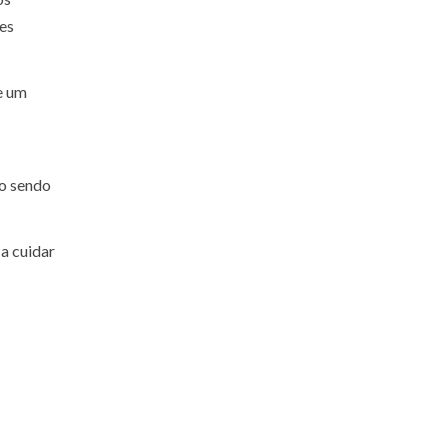
mes
e um
ão sendo
 a cuidar