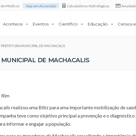
a de Médicos
Seja um Associado
Calculadoras Nefrológicas
Anuidad
Acontece
Eventos
Científico
Educação
Censos e
em PREFEITURA MUNICIPAL DE MACHACALIS
A MUNICIPAL DE MACHACALIS
o Rim
acalis realizou uma Blitz para uma importante mobilização de saúd
mpanha teve como objetivo principal a prevenção e o diagnóstico
ra informar e engajar a população.
ivos para os moradores de Machacalis ressaltando a importância d