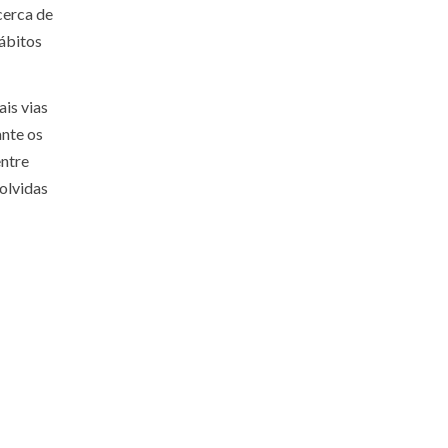
cerca de
hábitos
is vias
ante os
entre
olvidas