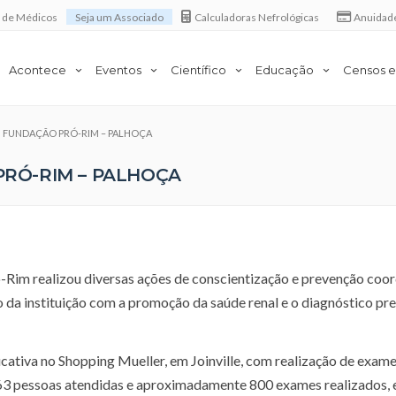
a de Médicos
Seja um Associado
Calculadoras Nefrológicas
Anuidad
Acontece
Eventos
Científico
Educação
Censos e
em FUNDAÇÃO PRÓ-RIM – PALHOÇA
PRÓ-RIM – PALHOÇA
-Rim realizou diversas ações de conscientização e prevenção coo
o da instituição com a promoção da saúde renal e o diagnóstico pr
cativa no Shopping Mueller, em Joinville, com realização de exame
263 pessoas atendidas e aproximadamente 800 exames realizados, 