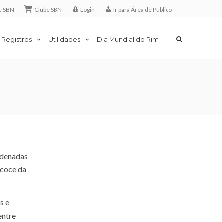
e SBN
Clube SBN
Login
Ir para Área de Público
|
 Registros
Utilidades
Dia Mundial do Rim
rdenadas
ecoce da
s e
entre