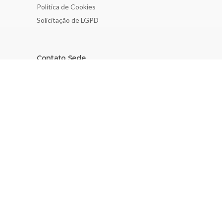
Política de Cookies
Solicitação de LGPD
Contato Sede
(11) 5579-1242
secretaria@sbn.org.br
Rua Machado Bittencourt, 205, conj. 53
São Paulo, SP, Brazil