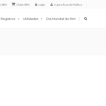
e SBN
Clube SBN
Login
Ir para Área de Público
|
 Registros
Utilidades
Dia Mundial do Rim