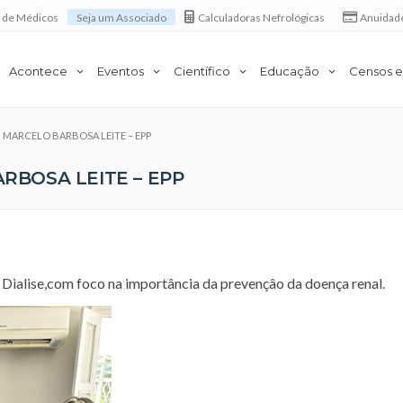
a de Médicos
Seja um Associado
Calculadoras Nefrológicas
Anuidad
Acontece
Eventos
Científico
Educação
Censos e
em MARCELO BARBOSA LEITE – EPP
ARBOSA LEITE – EPP
 Dialise,com foco na importância da prevençâo da doença renal.