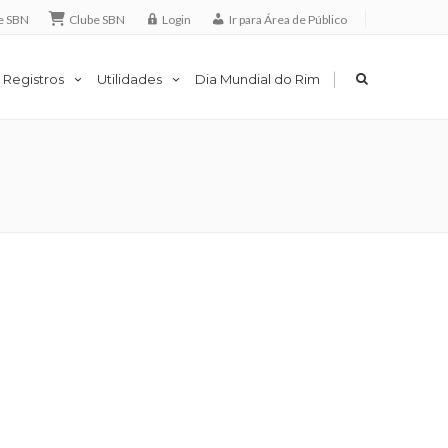
e SBN
Clube SBN
Login
Ir para Área de Público
|
 Registros
Utilidades
Dia Mundial do Rim