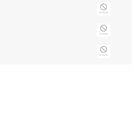
Copyright © 2026 Sociedade Brasileira de
Nefrologia - CNPJ: 43.197.615/0001-62 | Todos
os direitos reservados.