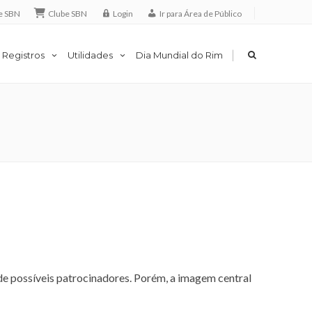
e SBN
Clube SBN
Login
Ir para Área de Público
|
 Registros
Utilidades
Dia Mundial do Rim
de possíveis patrocinadores. Porém, a imagem central