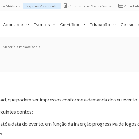
a de Médicos
Seja um Associado
Calculadoras Nefrológicas
Anuidad
Acontece
Eventos
Científico
Educação
Censos e
Materiais Promocionais
oad, que podem ser impressos conforme a demanda do seu evento.
eguintes pontos:
até a data do evento, em função da inserção progressiva de logos 
;