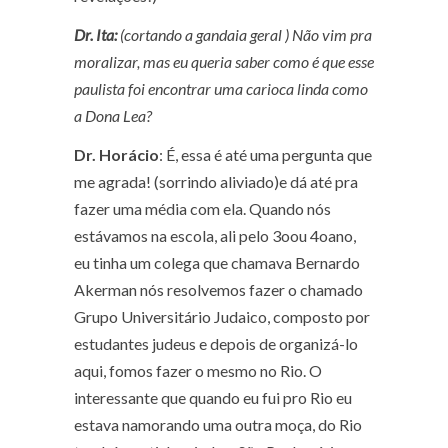
Dr. Ita:
(cortando a gandaia geral ) Não vim pra
moralizar, mas eu queria saber como é que esse
paulista foi encontrar uma carioca linda como
a Dona Lea?
Dr. Horácio
: É, essa é até uma pergunta que
me agrada!
(sorrindo aliviado)
e dá até pra
fazer uma média com ela. Quando nós
estávamos na escola, ali pelo 3
o
ou 4
o
ano,
eu tinha um colega que chamava Bernardo
Akerman nós resolvemos fazer o chamado
Grupo Universitário Judaico, composto por
estudantes judeus e depois de organizá-lo
aqui, fomos fazer o mesmo no Rio. O
interessante que quando eu fui pro Rio eu
estava namorando uma outra moça, do Rio