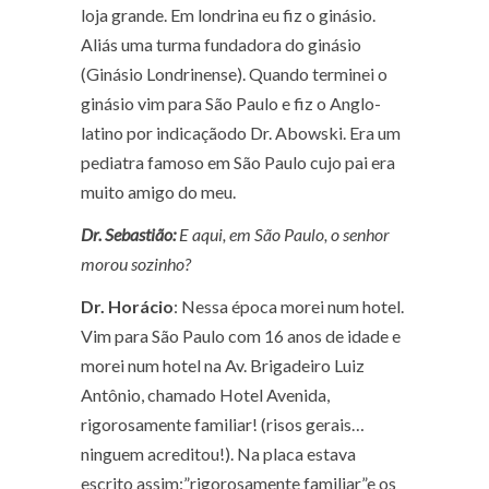
loja grande. Em londrina eu fiz o ginásio.
Aliás uma turma fundadora do ginásio
(Ginásio Londrinense). Quando terminei o
ginásio vim para São Paulo e fiz o Anglo-
latino por indicaçãodo Dr. Abowski. Era um
pediatra famoso em São Paulo cujo pai era
muito amigo do meu.
Dr. Sebastião:
E aqui, em São Paulo, o senhor
morou sozinho?
Dr. Horácio
: Nessa época morei num hotel.
Vim para São Paulo com 16 anos de idade e
morei num hotel na Av. Brigadeiro Luiz
Antônio, chamado Hotel Avenida,
rigorosamente familiar!
(risos gerais…
ninguem acreditou!)
. Na placa estava
escrito assim:”rigorosamente familiar”e os