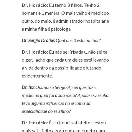
Dr. Horácio
: Eu tenho 3 filhos. Tenho 2
homens e 1 menina. O mais velho é médicoo
outro, do meio, é administrador hospitalar e
a minha filha é psicóloga
Dr. Sérgio Draibe:
Qual dos 3 está melhor?
Dr. Horácio
: Eu não sei
(risada)…
não sei te
dizer…acho que cada um deles está levando
a vida dentro da possibilidade e lutando,
evidentemente.
Dr. Ita:
Quando o Sérgio Ajzen quis fazer
medicina qual foi a sua idéia? Apoiar? O senhor
teve alguma influência na escolha da
especialidade do seu filho?
Dr. Horácio
: É, eu fiquei satisfeito e estou
mais satisfeito agora que o meu neto com