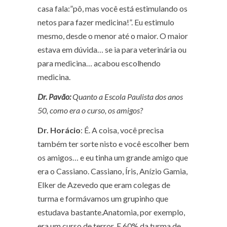
casa fala:”pô, mas você está estimulando os
netos para fazer medicina!”. Eu estimulo
mesmo, desde o menor até o maior. O maior
estava em dúvida… se ia para veterinária ou
para medicina… acabou escolhendo
medicina.
Dr. Pavão:
Quanto a Escola Paulista dos anos
50, como era o curso, os amigos?
Dr. Horácio
: É. A coisa, você precisa
também ter sorte nisto e você escolher bem
os amigos… e eu tinha um grande amigo que
era o Cassiano. Cassiano, Íris, Anízio Gamia,
Elker de Azevedo que eram colegas de
turma e formávamos um grupinho que
estudava bastante.Anatomia, por exemplo,
era um curso de terror. E 60% da turma de