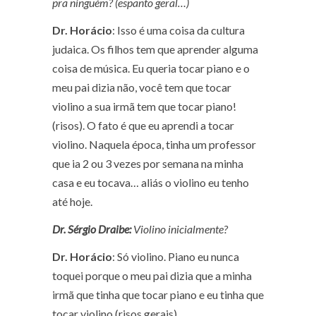
pra ninguém? (espanto geral…)
Dr. Horácio
: Isso é uma coisa da cultura
judaica. Os filhos tem que aprender alguma
coisa de música. Eu queria tocar piano e o
meu pai dizia não, você tem que tocar
violino a sua irmã tem que tocar piano!
(risos)
. O fato é que eu aprendi a tocar
violino. Naquela época, tinha um professor
que ia 2 ou 3 vezes por semana na minha
casa e eu tocava… aliás o violino eu tenho
até hoje.
Dr. Sérgio Draibe:
Violino inicialmente?
Dr. Horácio
: Só violino. Piano eu nunca
toquei porque o meu pai dizia que a minha
irmã que tinha que tocar piano e eu tinha que
tocar violino.
(risos gerais)