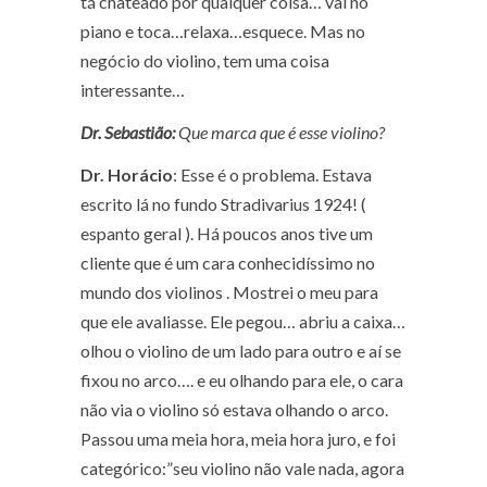
tá chateado por qualquer coisa… vai no
piano e toca…relaxa…esquece. Mas no
negócio do violino, tem uma coisa
interessante…
Dr. Sebastião:
Que marca que é esse violino?
Dr. Horácio
: Esse é o problema. Estava
escrito lá no fundo Stradivarius 1924!
(
espanto geral ).
Há poucos anos tive um
cliente que é um cara conhecidíssimo no
mundo dos violinos . Mostrei o meu para
que ele avaliasse. Ele pegou… abriu a caixa…
olhou o violino de um lado para outro e aí se
fixou no arco…. e eu olhando para ele, o cara
não via o violino só estava olhando o arco.
Passou uma meia hora, meia hora juro, e foi
categórico:”seu violino não vale nada, agora