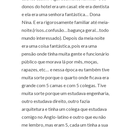
donos do hotel era um casal: ele era dentista
e ela era uma senhora fantástica… Dona
Nina. E era rigorosamente familiar até meia-
noite.(
risos..confusão…bagunça geral…todo
mundo interessado
). Depois da meia noite
era uma coisa fantástica, pois era uma
pensão onde tinha muita gente e funcionário
público que morava lá por mês, moças,
rapazes, etc… e nessa época eu também tive
muita sorte porque o quarto onde ficava era
grande com 5 camas e com 5 colegas. Tive
muita sorte porque um estudava engenharia,
outro estudava direito, outro fazia
arquitetura e tinha um colega que estudava
comigo no Anglo-latino e outro que eu não
me lembro, mas eram 5, cada um tinha a sua