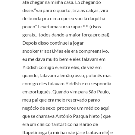
até chegar na minha casa. Lá chegando
disse:”vai para o quarto, tira as calças, vira
de bunda pra cima que eu vou lá daqui há
pouco”. Levei uma surra rapaz!!!!
(risos
gerais…todos dando a maior força pro pai)
.
Depois disso continuei a jogar
snooker
(risos).
Mas ele era compreensivo,
eu me dava muito bem e eles falavam em
Yiddish comigo e, entre eles, de vez em
quando, falavam alemão,russo, polonês mas
comigo eles falavam Yiddish e eu respondia
em português. Quando vim para São Paulo,
meu pai que era meio reservado parao
negócio de sexo, procurou um médico aqui
que se chamava Antônio Pasqua Neto ( que
era um clínico fantástico na Barão de
Itapetininga (a minha mãe já se tratava ele),e