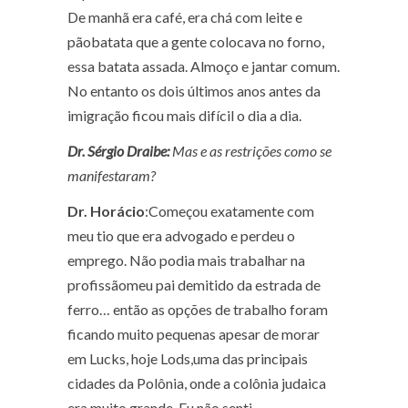
De manhã era café, era chá com leite e
pãobatata que a gente colocava no forno,
essa batata assada. Almoço e jantar comum.
No entanto os dois últimos anos antes da
imigração ficou mais difícil o dia a dia.
Dr. Sérgio Draibe:
Mas e as restrições como se
manifestaram?
Dr. Horácio
:Começou exatamente com
meu tio que era advogado e perdeu o
emprego. Não podia mais trabalhar na
profissãomeu pai demitido da estrada de
ferro… então as opções de trabalho foram
ficando muito pequenas apesar de morar
em Lucks, hoje Lods,uma das principais
cidades da Polônia, onde a colônia judaica
era muito grande. Eu não senti,