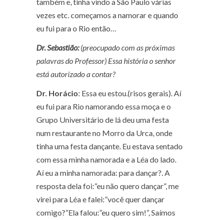
também e, tinha vindo a São Paulo várias
vezes etc. começamos a namorar e quando
eu fui para o Rio então…
Dr. Sebastião:
(preocupado com as próximas
palavras do Professor) Essa história o senhor
está autorizado a contar?
Dr. Horácio
: Essa eu estou.
(risos gerais)
. Aí
eu fui para Rio namorando essa moça e o
Grupo Universitário de lá deu uma festa
num restaurante no Morro da Urca, onde
tinha uma festa dançante. Eu estava sentado
com essa minha namorada e a Léa do lado.
Aí eu a minha namorada: para dançar?. A
resposta dela foi:”eu não quero dançar”, me
virei para Léa e falei:”você quer dançar
comigo?”Ela falou:”eu quero sim!”, Saímos