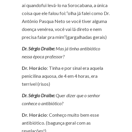
aí quandofui levá-lo na Sorocabana, a única
coisa que ele falou foi:”olha já falei como Dr.
Antônio Pasqua Neto se você tiver alguma
doença venérea, você vai lá direto e nem
precisa falar pra mim”
(gargalhadas gerais)
Dr. Sérgio Draibe:
Mas já tinha antibiótico
nessa época professor?
Dr. Horácio
: Tinha e por sinal era aquela
penicilina aquosa, de 4 em 4 horas, era
terrível (risos)
Dr. Sérgio Draibe:
Quer dizer que o senhor
conhece o antibiótico?
Dr. Horácio
: Conheço muito bem esse
antibiótico.
(bagunça geral com as
revelações!)