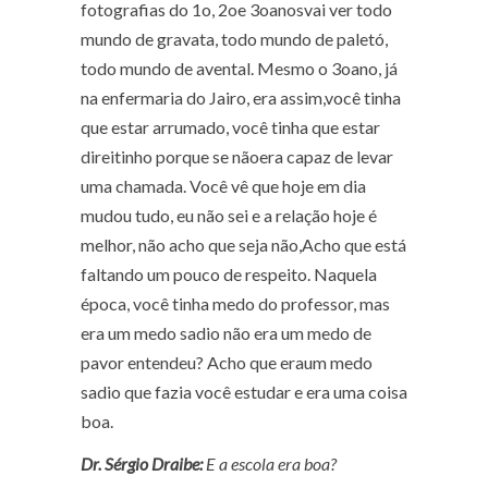
fotografias do 1
o
, 2
o
e 3
o
anosvai ver todo
mundo de gravata, todo mundo de paletó,
todo mundo de avental. Mesmo o 3
o
ano, já
na enfermaria do Jairo, era assim,você tinha
que estar arrumado, você tinha que estar
direitinho porque se nãoera capaz de levar
uma chamada. Você vê que hoje em dia
mudou tudo, eu não sei e a relação hoje é
melhor, não acho que seja não,Acho que está
faltando um pouco de respeito. Naquela
época, você tinha medo do professor, mas
era um medo sadio não era um medo de
pavor entendeu? Acho que eraum medo
sadio que fazia você estudar e era uma coisa
boa.
Dr. Sérgio Draibe:
E a escola era boa?