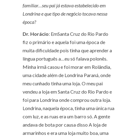
familiar…seu pai já estava estabelecido em
Londrina e que tipo de negócio tocava nessa
época?
Dr. Horácio
: EmSanta Cruz do Rio Pardo
fiz o primário e aquela foi uma época de
muita dificuldade pois tinha que aprender a
língua português a…eu só falava polonês.
Minha irmã casou e foi morar em Rolândia,
uma cidade além de Londrina Paraná, onde
meu cunhado tinha uma loja. O meu pai
vendeu a loja em Santa Cruz do Rio Pardo e
foi para Londrina onde comprou outra loja.
Londrina, naquela época, tinha uma única rua
com luz, e as ruas era um barro só. A gente
andava de bota por causa disso A loja de
armarinhos e era uma loja muito boa, uma