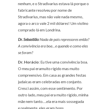
nenhum, e o Stradivarius estava lá porque o
fabricante resolveu por nome de
Stradivarius, mas não vale nada mesmo,
agora o arco vale 2 mil dólares! Um violino
comprado lá em Londrina.
Dr. Sebastião:
Nada de pais repressores então?
A convivência era boa…e quando e como eles
se foram?
Dr. Horácio
: Eu tive uma convivência boa.
O meu pai eramuito rígido mas muito
compreensivo. Em casa as grandes festas
judaicas eram celebradas em conjunto.
Cresci assim, com esse sentimento. Por
outro lado, meu pai era muito rígido, minha
mãe nem tanto….ela era mais sossegada
e,realmente, eles eram bons