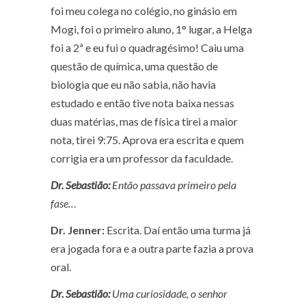
foi meu colega no colégio, no ginásio em
Mogi, foi o primeiro aluno, 1° lugar, a Helga
foi a 2ª e eu fui o quadragésimo! Caiu uma
questão de química, uma questão de
biologia que eu não sabia, não havia
estudado e então tive nota baixa nessas
duas matérias, mas de física tirei a maior
nota, tirei 9:75. Aprova era escrita e quem
corrigia era um professor da faculdade.
Dr. Sebastião:
Então passava primeiro pela
fase…
Dr. Jenner:
Escrita. Daí então uma turma já
era jogada fora e a outra parte fazia a prova
oral.
Dr. Sebastião:
Uma curiosidade, o senhor