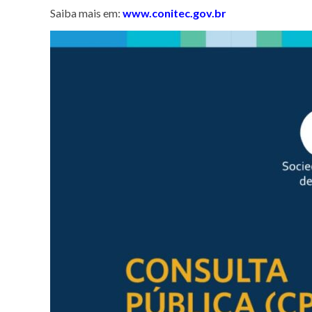
Saiba mais em:
www.conitec.gov.br