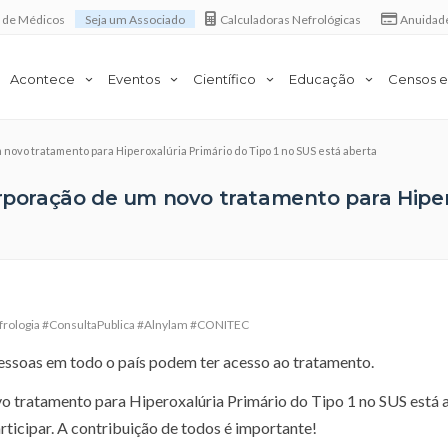
a de Médicos
Seja um Associado
Calculadoras Nefrológicas
Anuidad
Acontece
Eventos
Científico
Educação
Censos e
 novo tratamento para Hiperoxalúria Primário do Tipo 1 no SUS está aberta
orporação de um novo tratamento para Hiper
rologia #ConsultaPublica #Alnylam #CONITEC
essoas em todo o país podem ter acesso ao tratamento.
vo tratamento para Hiperoxalúria Primário do Tipo 1 no SUS está 
rticipar. A contribuição de todos é importante!