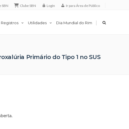
e SBN
Clube SBN
Login
Ir para Área de Público
|
 Registros
Utilidades
Dia Mundial do Rim
oxalúria Primário do Tipo 1 no SUS
aberta.