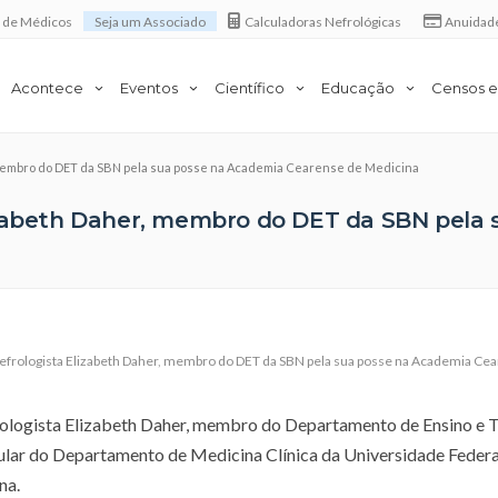
a de Médicos
Seja um Associado
Calculadoras Nefrológicas
Anuidad
Acontece
Eventos
Científico
Educação
Censos e
, membro do DET da SBN pela sua posse na Academia Cearense de Medicina
izabeth Daher, membro do DET da SBN pela
efrologista Elizabeth Daher
,
membro do DET da SBN pela sua posse na Academia Cea
frologista Elizabeth Daher, membro do Departamento de Ensino e T
tular do Departamento de Medicina Clínica da Universidade Federa
na.