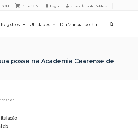
e SBN
Clube SBN
Login
Ir para Área de Público
|
 Registros
Utilidades
Dia Mundial do Rim
 sua posse na Academia Cearense de
rense de
itulação
l do