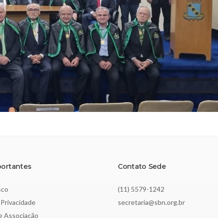
portantes
Contato Sede
sco
(11) 5579-1242
 Privacidade
secretaria@sbn.org.br
de Associação