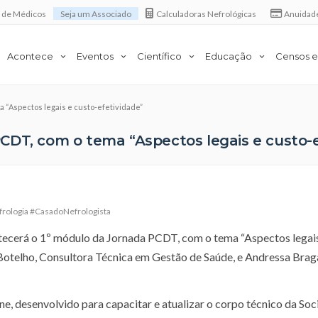
a de Médicos
Seja um Associado
Calculadoras Nefrológicas
Anuidad
Acontece
Eventos
Científico
Educação
Censos e
 “Aspectos legais e custo-efetividade”
CDT, com o tema “Aspectos legais e custo-e
rologia #CasadoNefrologista
ontecerá o 1º módulo da Jornada PCDT, com o tema “Aspectos legais
a Botelho, Consultora Técnica em Gestão de Saúde, e Andressa Bra
e, desenvolvido para capacitar e atualizar o corpo técnico da So