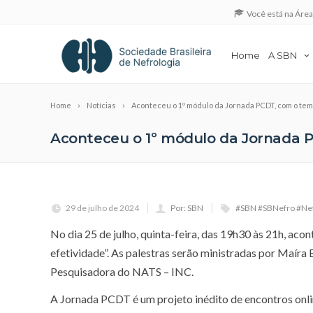
Você está na Áre
Home
A SBN
Home
Notícias
Aconteceu o 1º módulo da Jornada PCDT, com o tema
Aconteceu o 1º módulo da Jornada P
29 de julho de 2024
Por: SBN
#SBN #SBNefro #Nef
No dia 25 de julho, quinta-feira, das 19h30 às 21h, ac
efetividade”. As palestras serão ministradas por Maír
Pesquisadora do NATS – INC.
A Jornada PCDT é um projeto inédito de encontros onlin