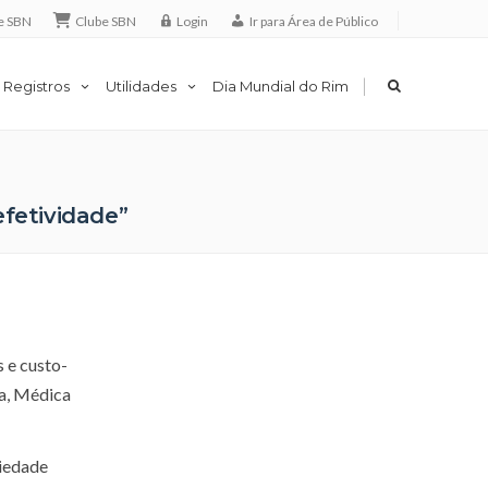
e SBN
Clube SBN
Login
Ir para Área de Público
|
 Registros
Utilidades
Dia Mundial do Rim
fetividade”
 e custo-
ga, Médica
ciedade