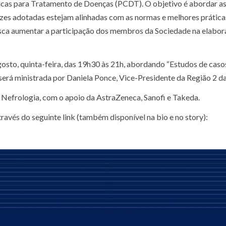
ínicas para Tratamento de Doenças (PCDT). O objetivo é abordar a
trizes adotadas estejam alinhadas com as normas e melhores prática
busca aumentar a participação dos membros da Sociedade na elabo
osto, quinta-feira, das 19h30 às 21h, abordando “Estudos de casos
será ministrada por Daniela Ponce, Vice-Presidente da Região 2 
e Nefrologia, com o apoio da AstraZeneca, Sanofi e Takeda.
través do seguinte link (também disponível na bio e no story):