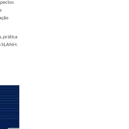
spectos
s
ração
, prática
da SLANH.