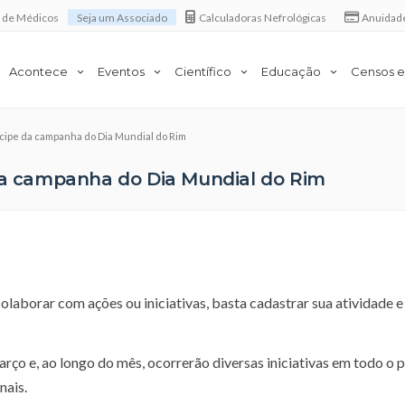
a de Médicos
Seja um Associado
Calculadoras Nefrológicas
Anuidad
Acontece
Eventos
Científico
Educação
Censos e
icipe da campanha do Dia Mundial do Rim
 da campanha do Dia Mundial do Rim
aborar com ações ou iniciativas, basta cadastrar sua atividade e 
o e, ao longo do mês, ocorrerão diversas iniciativas em todo o p
nais.