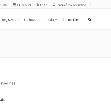
e SBN
Clube SBN
Login
Ir para Área de Público
|
 Registros
Utilidades
Dia Mundial do Rim
inserir as
aís