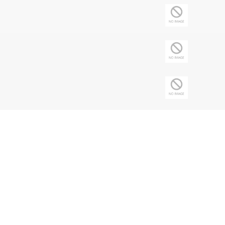
Copyright © 2026 Sociedade Brasileira de
Nefrologia - CNPJ: 43.197.615/0001-62 | Todos
os direitos reservados.