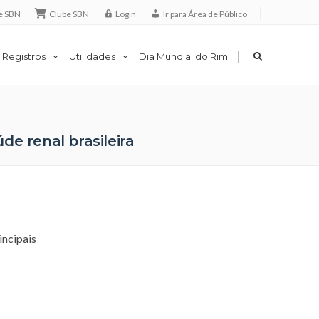
e SBN
Clube SBN
Login
Ir para Área de Público
|
 Registros
Utilidades
Dia Mundial do Rim
de renal brasileira
incipais