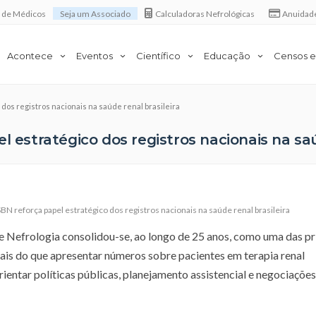
a de Médicos
Seja um Associado
Calculadoras Nefrológicas
Anuidad
Acontece
Eventos
Científico
Educação
Censos e
 dos registros nacionais na saúde renal brasileira
l estratégico dos registros nacionais na saú
BN reforça papel estratégico dos registros nacionais na saúde renal brasileira
de Nefrologia consolidou-se, ao longo de 25 anos, como uma das pr
ais do que apresentar números sobre pacientes em terapia renal
rientar políticas públicas, planejamento assistencial e negociações