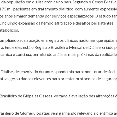
a população em diálise crônica no país. Segundo o Censo Brasile
 173 mil pacientes em tratamento dialítico, com aumento expressi
imos anos e maior demanda por serviços especializados O estudo 
 incluindo expansão da hemodiafiltração e desafios persistentes
etabólicos.
ampliando sua atuação em registros clínicos nacionais que ajudam
. Entre eles está o Registro Brasileiro Mensal de Diálise, criado 
nâmica e contínua, permitindo análises mais próximas da realidade
 Diálise, desenvolvido durante a pandemia para monitorar desfech
iativa gerou dados relevantes para orientar protocolos de seguran
ileiro de Biópsias Ósseas, voltado à avaliação das alterações 
rasileiro de Glomerulopatias vem ganhando relevância científica ao