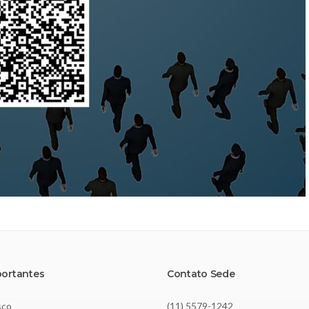
portantes
Contato Sede
sco
(11) 5579-1242