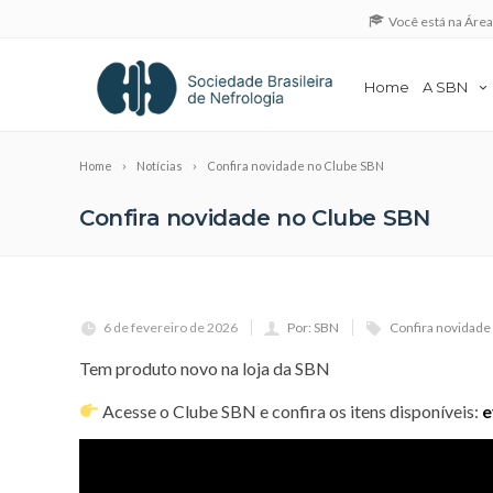
Você está na Áre
Home
A SBN
Home
Notícias
Confira novidade no Clube SBN
Confira novidade no Clube SBN
6 de fevereiro de 2026
Por: SBN
Confira novidade
Tem produto novo na loja da SBN
Acesse o Clube SBN e confira os itens disponíveis:
e