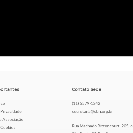
portantes
Contato Sede
sco
(11) 5579-1242
 Privacidade
secretaria@sbn.org.br
de Associação
Rua Machado Bittencourt, 205, c
e Cookies