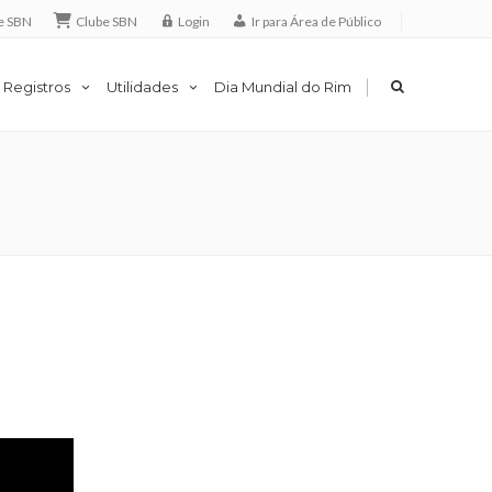
e SBN
Clube SBN
Login
Ir para Área de Público
|
 Registros
Utilidades
Dia Mundial do Rim