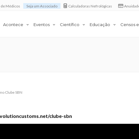
a de Médicos
Seja um Associado
Calculadoras Nefrológicas
Anuidad
Acontece
Eventos
Científico
Educação
Censos e
 no Clube SBN
volutioncustoms.net/clube-sbn