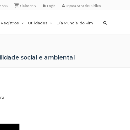
e SBN
Clube SBN
Login
Ir para Área de Público
|
 Registros
Utilidades
Dia Mundial do Rim
lidade social e ambiental
ira