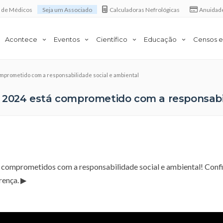
a de Médicos
Seja um Associado
Calculadoras Nefrológicas
Anuidad
Acontece
Eventos
Científico
Educação
Censos e
omprometido com a responsabilidade social e ambiental
a 2024 está comprometido com a responsabi
 comprometidos com a responsabilidade social e ambiental! Conf
rença. ▶