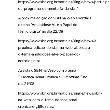
https://www.sbn.org.br/noticias/single/news/participe
do-programa-de-mentoria-da-sbn/
A próxima edição do SBN na Web abordará
o tema “Amiloidose AL e o Papel do
Nefrologista” no dia 22/08
https://www.sbn.org.br/noticias/single/news/a-
proxima-edicao-do-sbn-na-web-abordara-
o-tema-amiloidose-al-e-o-papel-do-
nefrologista/
Assista o SBN na Web com o tema
“”Doença Renal Crônica e Gliflozinas”” no
dia 29/08
https://www.sbn.org.br/noticias/single/news/sbn-
na-web-com-o-tema-doenca-renal-
cronica-e-gliflozinas/