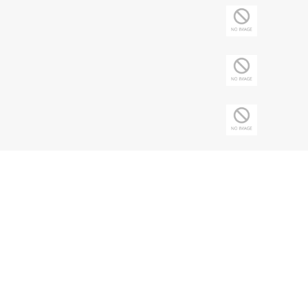
Copyright © 2026 Sociedade Brasileira de
Nefrologia - CNPJ: 43.197.615/0001-62 | Todos
os direitos reservados.