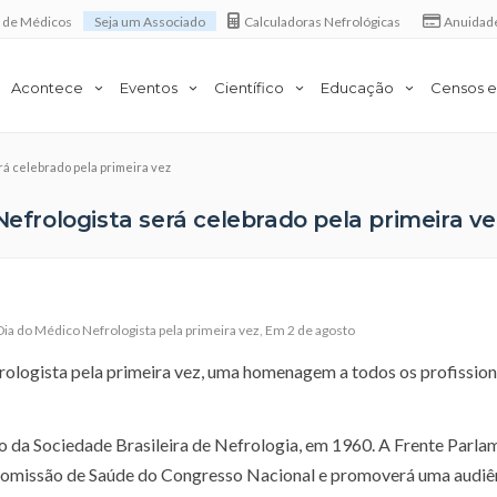
a de Médicos
Seja um Associado
Calculadoras Nefrológicas
Anuidad
Acontece
Eventos
Científico
Educação
Censos e
erá celebrado pela primeira vez
Nefrologista será celebrado pela primeira ve
 do Médico Nefrologista pela primeira vez
,
Em 2 de agosto
logista pela primeira vez, uma homenagem a todos os profission
o da Sociedade Brasileira de Nefrologia, em 1960. A Frente Parla
Comissão de Saúde do Congresso Nacional e promoverá uma audiê