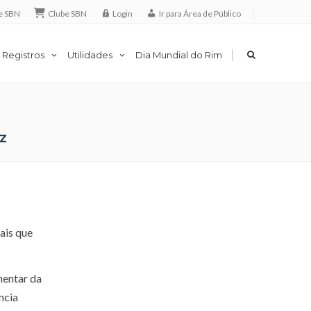
e SBN
Clube SBN
Login
Ir para Área de Público
|
 Registros
Utilidades
Dia Mundial do Rim
z
ais que
mentar da
ncia