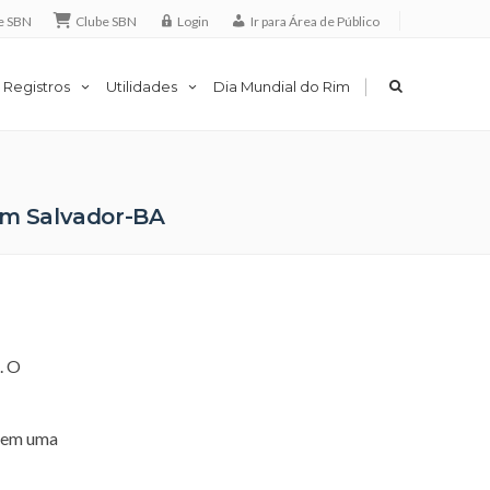
e SBN
Clube SBN
Login
Ir para Área de Público
|
 Registros
Utilidades
Dia Mundial do Rim
 em Salvador-BA
. O
o em uma