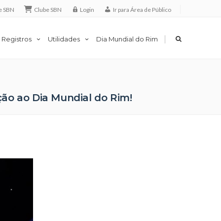
e SBN
Clube SBN
Login
Ir para Área de Público
|
 Registros
Utilidades
Dia Mundial do Rim
ção ao Dia Mundial do Rim!