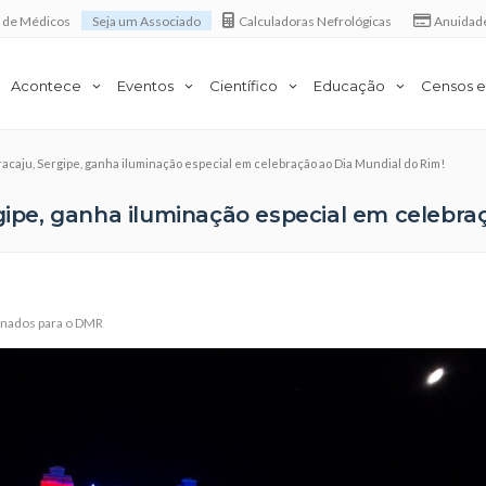
a de Médicos
Seja um Associado
Calculadoras Nefrológicas
Anuidad
Acontece
Eventos
Científico
Educação
Censos e
racaju, Sergipe, ganha iluminação especial em celebração ao Dia Mundial do Rim!
rgipe, ganha iluminação especial em celebra
nados para o DMR