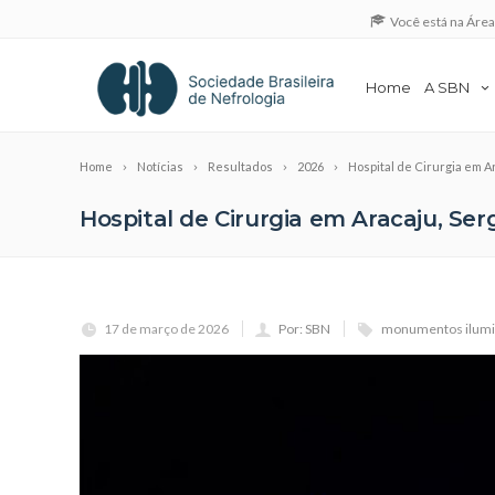
Você está na Áre
Home
A SBN
Home
Notícias
Resultados
2026
Hospital de Cirurgia em A
Hospital de Cirurgia em Aracaju, Se
17 de março de 2026
Por: SBN
monumentos ilumi