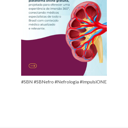
#SBN #SBNefro #Nefrologia #ImpulsiONE