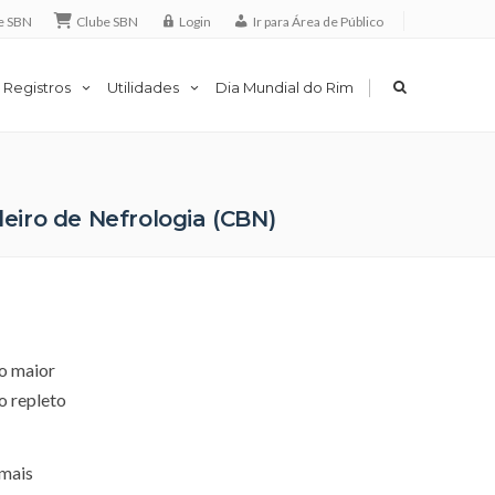
e SBN
Clube SBN
Login
Ir para Área de Público
|
 Registros
Utilidades
Dia Mundial do Rim
eiro de Nefrologia (CBN)
o maior
o repleto
 mais