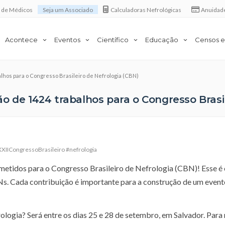
a de Médicos
Seja um Associado
Calculadoras Nefrológicas
Anuidad
Acontece
Eventos
Científico
Educação
Censos e
alhos para o Congresso Brasileiro de Nefrologia (CBN)
o de 1424 trabalhos para o Congresso Brasil
IICongressoBrasileiro #nefrologia
etidos para o Congresso Brasileiro de Nefrologia (CBN)! Esse é 
. Cada contribuição é importante para a construção de um event
ologia? Será entre os dias 25 e 28 de setembro, em Salvador. Para