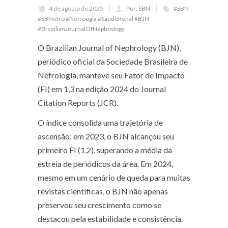
4 de agosto de 2025
Por: SBN
#SBN
#SBNefro #Nefroogia #SaudeRenal #BJN
#BrazilianJournalOfNephrology
O Brazilian Journal of Nephrology (BJN),
periódico oficial da Sociedade Brasileira de
Nefrologia, manteve seu Fator de Impacto
(FI) em 1,3 na edição 2024 do Journal
Citation Reports (JCR).
O índice consolida uma trajetória de
ascensão: em 2023, o BJN alcançou seu
primeiro FI (1,2), superando a média da
estreia de periódicos da área. Em 2024,
mesmo em um cenário de queda para muitas
revistas científicas, o BJN não apenas
preservou seu crescimento como se
destacou pela estabilidade e consistência.