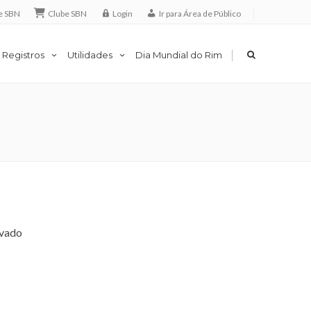
e SBN
Clube SBN
Login
Ir para Área de Público
|
 Registros
Utilidades
Dia Mundial do Rim
avado