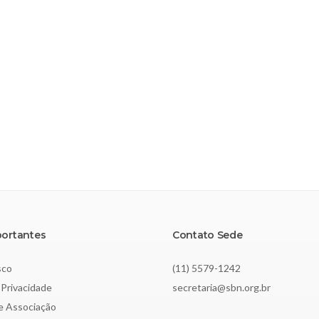
portantes
Contato Sede
sco
(11) 5579-1242
 Privacidade
secretaria@sbn.org.br
de Associação