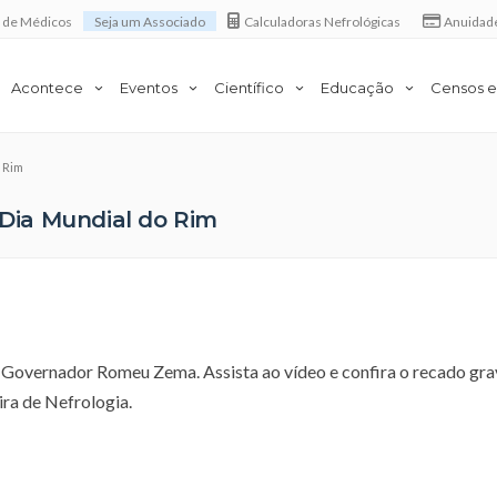
a de Médicos
Seja um Associado
Calculadoras Nefrológicas
Anuidad
Acontece
Eventos
Científico
Educação
Censos e
 Rim
Dia Mundial do Rim
 Governador Romeu Zema. Assista ao vídeo e confira o recado gr
ira de Nefrologia.