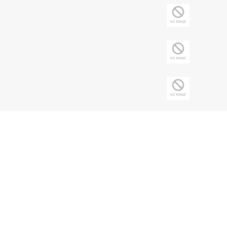
Copyright © 2026 Sociedade Brasileira de
Nefrologia - CNPJ: 43.197.615/0001-62 | Todos
os direitos reservados.