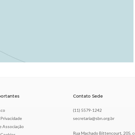
portantes
Contato Sede
sco
(11) 5579-1242
 Privacidade
secretaria@sbn.org.br
de Associação
Rua Machado Bittencourt, 205, c
e Cookies