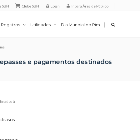
e SBN
Clube SBN
Login
Ir para Área de Público
|
 Registros
Utilidades
Dia Mundial do Rim
ima
s repasses e pagamentos destinados
tinados à
atrasos
s renais