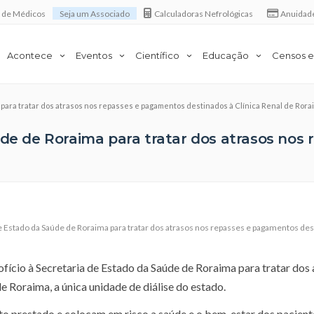
a de Médicos
Seja um Associado
Calculadoras Nefrológicas
Anuidad
Acontece
Eventos
Científico
Educação
Censos e
 para tratar dos atrasos nos repasses e pagamentos destinados à Clínica Renal de Rora
aúde de Roraima para tratar dos atrasos no
de Estado da Saúde de Roraima para tratar dos atrasos nos repasses e pagamentos des
fício à Secretaria de Estado da Saúde de Roraima para tratar dos 
e Roraima, a única unidade de diálise do estado.
 prestado e colocam em risco a saúde e o bem-estar dos paciente