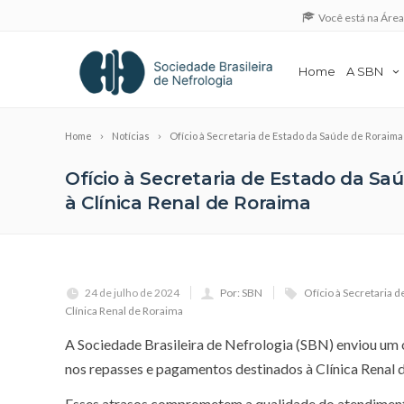
Você está na Áre
Home
A SBN
Home
Notícias
Ofício à Secretaria de Estado da Saúde de Roraima
Ofício à Secretaria de Estado da S
à Clínica Renal de Roraima
24 de julho de 2024
Por: SBN
Ofício à Secretaria 
Clínica Renal de Roraima
A Sociedade Brasileira de Nefrologia (SBN) enviou um o
nos repasses e pagamentos destinados à Clínica Renal d
Esses atrasos comprometem a qualidade do atendimento