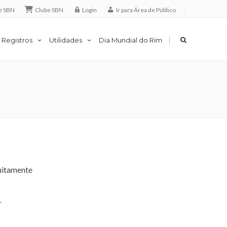
e SBN
Clube SBN
Login
Ir para Área de Público
|
 Registros
Utilidades
Dia Mundial do Rim
uitamente
r