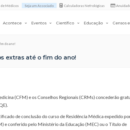
a de Médicos
Seja um Associado
Calculadoras Nefrológicas
Anuidad
Acontece
Eventos
Científico
Educação
Censos e
fim do ano!
 extras até o fim do ano!
edicina (CFM) e os Conselhos Regionais (CRMs) concederão grat
QE).
rtificado de conclusão do curso de Residência Médica expedido po
) e conferido pelo Ministério da Educação (MEC) ou o Título de