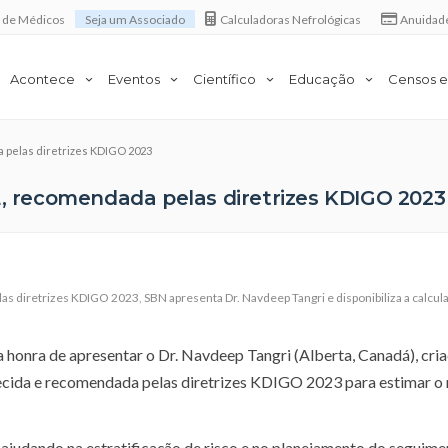
a de Médicos
Seja um Associado
Calculadoras Nefrológicas
Anuidad
Acontece
Eventos
Científico
Educação
Censos e
a pelas diretrizes KDIGO 2023
E, recomendada pelas diretrizes KDIGO 2023
as diretrizes KDIGO 2023
,
SBN apresenta Dr. Navdeep Tangri e disponibiliza a calcul
a honra de apresentar o Dr. Navdeep Tangri (Alberta, Canadá), cri
ecida e recomendada pelas diretrizes KDIGO 2023 para estimar o 
, ajudando na estratificação de risco e no planejamento do seguime