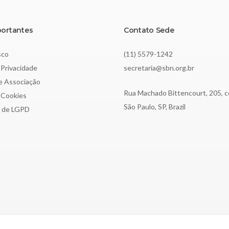
portantes
Contato Sede
sco
(11) 5579-1242
 Privacidade
secretaria@sbn.org.br
de Associação
Rua Machado Bittencourt, 205, c
e Cookies
São Paulo, SP, Brazil
o de LGPD