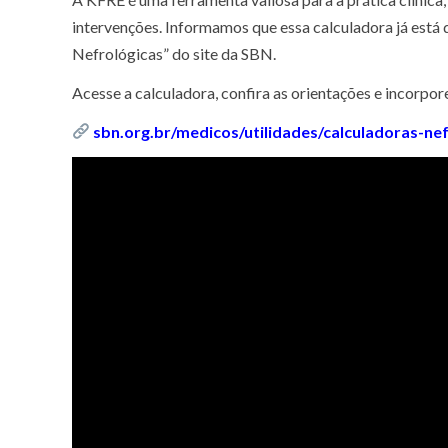
intervenções. Informamos que essa calculadora já está 
Nefrológicas” do site da SBN.
Acesse a calculadora, confira as orientações e incorpor
sbn.org.br/medicos/utilidades/calculadoras-nef