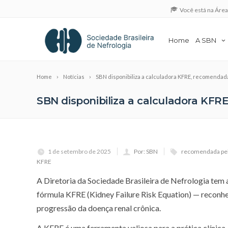
Você está na Áre
Home
A SBN
Home
Notícias
SBN disponibiliza a calculadora KFRE, recomendad
SBN disponibiliza a calculadora KFR
1 de setembro de 2025
Por: SBN
recomendada pel
KFRE
A Diretoria da Sociedade Brasileira de Nefrologia tem 
fórmula KFRE (Kidney Failure Risk Equation) — reconh
progressão da doença renal crônica.
A KFRE é uma ferramenta valiosa para a prática clínica