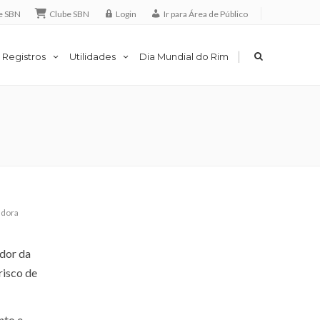
e SBN
Clube SBN
Login
Ir para Área de Público
|
 Registros
Utilidades
Dia Mundial do Rim
adora
ador da
risco de
nto e