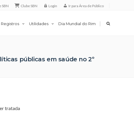
e SBN
Clube SBN
Login
Ir para Área de Público
|
 Registros
Utilidades
Dia Mundial do Rim
líticas públicas em saúde no 2º
er tratada