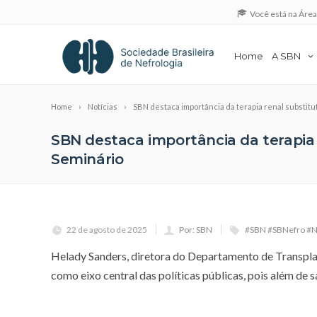
Você está na Áre
Home
A SBN
Home
Notícias
SBN destaca importância da terapia renal substitut
SBN destaca importância da terapia 
Seminário
22 de agosto de 2025
Por: SBN
#SBN #SBNefro #Ne
Helady Sanders, diretora do Departamento de Transplant
como eixo central das políticas públicas, pois além de 