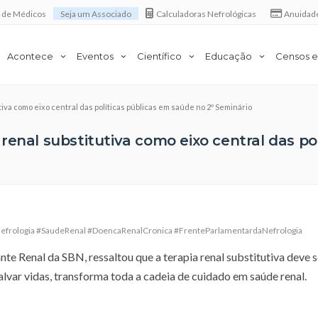
a de Médicos
Seja um Associado
Calculadoras Nefrológicas
Anuidad
Acontece
Eventos
Científico
Educação
Censos e
iva como eixo central das políticas públicas em saúde no 2º Seminário
renal substitutiva como eixo central das po
frologia #SaudeRenal #DoencaRenalCronica #FrenteParlamentardaNefrologia
e Renal da SBN, ressaltou que a terapia renal substitutiva deve s
salvar vidas, transforma toda a cadeia de cuidado em saúde renal.