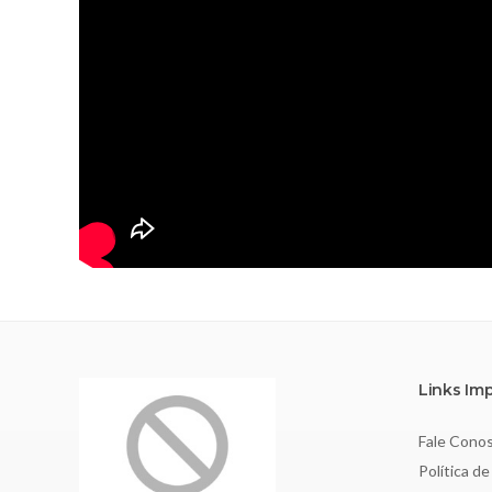
Links Im
Fale Cono
Política de