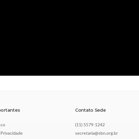
portantes
Contato Sede
sco
(11) 5579-1242
 Privacidade
secretaria@sbn.org.br