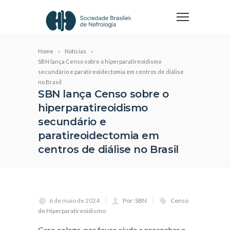
Home
Notícias
SBN lança Censo sobre o hiperparatireoidismo
secundário e paratireoidectomia em centros de diálise
no Brasil
SBN lança Censo sobre o
hiperparatireoidismo
secundário e
paratireoidectomia em
centros de diálise no Brasil
6 de maio de 2024
Por: SBN
Censo
de Hiperparatireoidismo
Caro colega, por favor ajude a preencher o