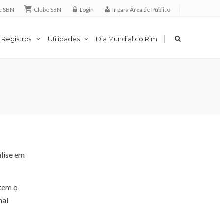
e SBN
Clube SBN
Login
Ir para Área de Público
|
 Registros
Utilidades
Dia Mundial do Rim
álise em
 tem o
nal