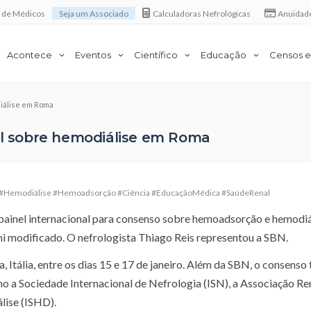
a de Médicos
Seja um Associado
Calculadoras Nefrológicas
Anuidad
Acontece
Eventos
Científico
Educação
Censos e
diálise em Roma
nal sobre hemodiálise em Roma
 #Hemodiálise #Hemoadsorção #Ciência #EducaçãoMédica #SaúdeRenal
 painel internacional para consenso sobre hemoadsorção e hemodi
hi modificado. O nefrologista Thiago Reis representou a SBN.
, Itália, entre os dias 15 e 17 de janeiro. Além da SBN, o consenso
mo a Sociedade Internacional de Nefrologia (ISN), a Associação Re
lise (ISHD).