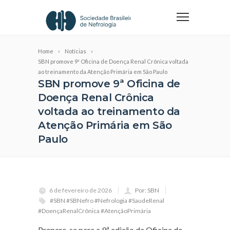
Home
Notícias
SBN promove 9ª Oficina de Doença Renal Crônica voltada
ao treinamento da Atenção Primária em São Paulo
SBN promove 9ª Oficina de
Doença Renal Crônica
voltada ao treinamento da
Atenção Primária em São
Paulo
6 de fevereiro de 2026
Por: SBN
#SBN #SBNefro #Nefrologia #SaudeRenal
#DoençaRenalCrônica #AtençãoPrimária
Prepare-se para a 9ª edição da Oficina de