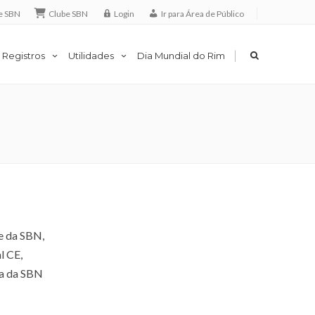
e SBN
Clube SBN
Login
Ir para Área de Público
|
 Registros
Utilidades
Dia Mundial do Rim
te da SBN,
l CE,
ria da SBN