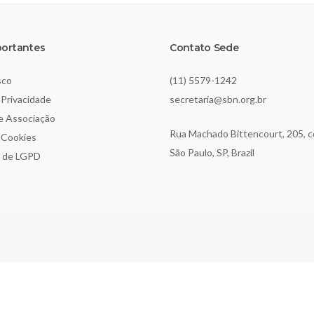
portantes
Contato Sede
sco
(11) 5579-1242
 Privacidade
secretaria@sbn.org.br
de Associação
Rua Machado Bittencourt, 205, c
e Cookies
São Paulo, SP, Brazil
o de LGPD