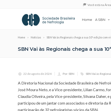
Você está na Áre
Home
A SBN
Home
Notícias
SBN Vai às Regionais chega a sua 10ª edição com vi
SBN Vai às Regionais chega a sua 10ª
22 de agosto de 2024
Por: SBN
SBN Vai às Regionai
A Diretoria Nacional da Sociedade Brasileira de Nefrolo
José Moura Neto, e a Vice-presidente, Lilian Carmo, fo
Claudia Oliveira, pela Vice-presidente, Silvana Daher, e
participou de um jantar com associados e diretoria da 
participação de 32 nefrologistas sócios da SBN.