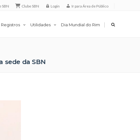
e SBN
Clube SBN
Login
Ir para Área de Público
|
 Registros
Utilidades
Dia Mundial do Rim
na sede da SBN