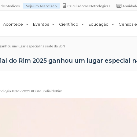
a de Médicos
Seja um Associado
Calculadoras Nefrológicas
Anuidad
Acontece
Eventos
Científico
Educação
Censos e
 ganhou um lugar especial na sede da SBN
al do Rim 2025 ganhou um lugar especial 
rologia #DMR2025 #DiaMundialdoRim